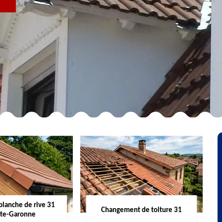
R
planche de rive 31
Changement de toiture 31
te-Garonne