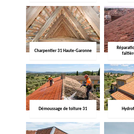
Réparati
Charpentier 31 Haute-Garonne
faîtiè
Démoussage de toiture 31
Hydrof