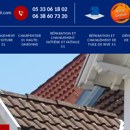
05 33 06 18 02
il.com
06 38 60 73 20
RÉPARATION ET
NGEMENT
CHARPENTIER
RÉPARATION ET
DÉM
CHANGEMENT
TOITURE
31 HAUTE-
CHANGEMENT DE
DE
FAÎTIÈRE ET FAÎTAGE
31
GARONNE
TUILE DE RIVE 31
31