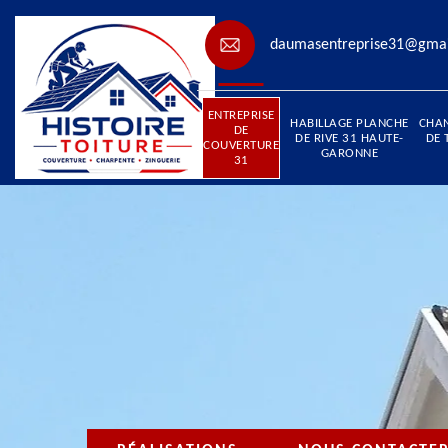
daumasentreprise31@gma
ENTREPRISE
HABILLAGE PLANCHE
CHA
DE
DE RIVE 31 HAUTE-
DE 
COUVERTURE
GARONNE
31