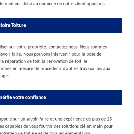
e meilleur délai au domicile de notre client appelant.
toire Toiture
aliser sur votre propriété, contactez-nous. Nous sommes
evoir faire. Nous pouvons intervenir pour la pose de
a réparation de toit, la rénovation de toit, le
ommes en mesure de procéder à d’autres travaux liés aux
tage.
mérite votre confiance
'appuie sur un savoir-faire et une expérience de plus de 25
s capables de vous fournir des solutions clé en main pour
entretien de toiture et de tous les éléments qui