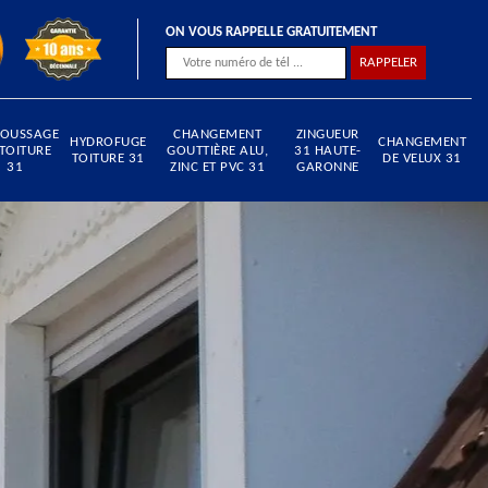
ON VOUS RAPPELLE GRATUITEMENT
OUSSAGE
CHANGEMENT
ZINGUEUR
HYDROFUGE
CHANGEMENT
 TOITURE
GOUTTIÈRE ALU,
31 HAUTE-
TOITURE 31
DE VELUX 31
31
ZINC ET PVC 31
GARONNE