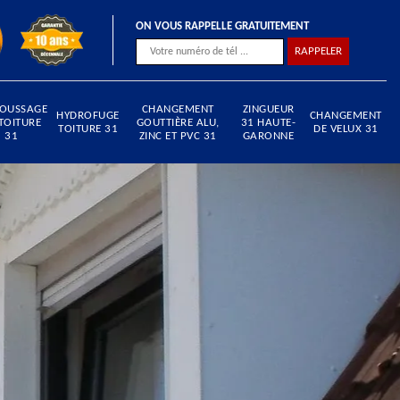
ON VOUS RAPPELLE GRATUITEMENT
OUSSAGE
CHANGEMENT
ZINGUEUR
HYDROFUGE
CHANGEMENT
TOITURE
GOUTTIÈRE ALU,
31 HAUTE-
TOITURE 31
DE VELUX 31
31
ZINC ET PVC 31
GARONNE