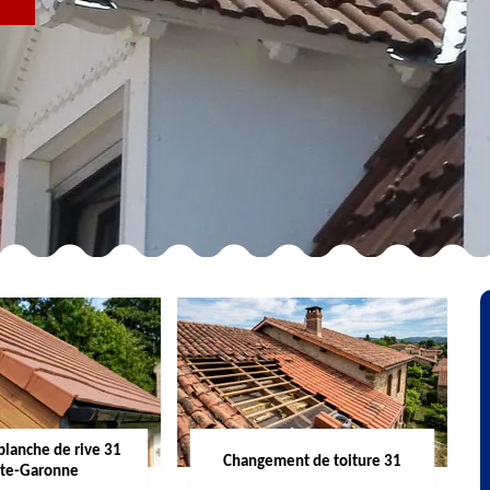
R
planche de rive 31
Changement de toiture 31
te-Garonne