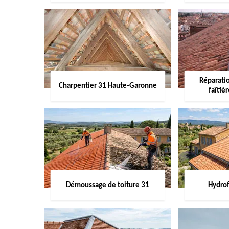
Réparati
Charpentier 31 Haute-Garonne
faîtiè
Démoussage de toiture 31
Hydrof