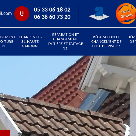
05 33 06 18 02
il.com
06 38 60 73 20
RÉPARATION ET
NGEMENT
CHARPENTIER
RÉPARATION ET
DÉM
CHANGEMENT
TOITURE
31 HAUTE-
CHANGEMENT DE
DE 
FAÎTIÈRE ET FAÎTAGE
31
GARONNE
TUILE DE RIVE 31
31