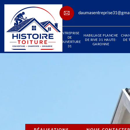
daumasentreprise31@gma
ENTREPRISE
HABILLAGE PLANCHE
CHA
DE
DE RIVE 31 HAUTE-
DE 
COUVERTURE
GARONNE
31