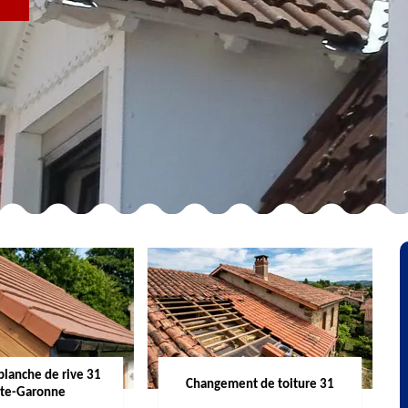
R
planche de rive 31
Changement de toiture 31
te-Garonne