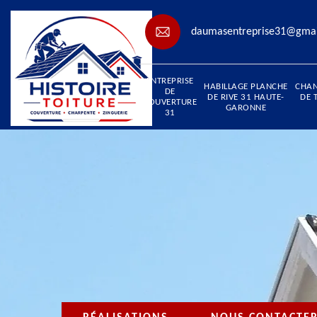
daumasentreprise31@gma
ENTREPRISE
HABILLAGE PLANCHE
CHA
DE
DE RIVE 31 HAUTE-
DE 
COUVERTURE
GARONNE
31