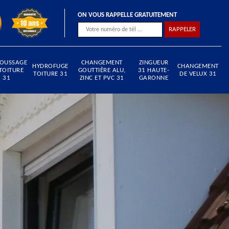
ON VOUS RAPPELLE GRATUITEMENT
OUSSAGE
CHANGEMENT
ZINGUEUR
HYDROFUGE
CHANGEMENT
TOITURE
GOUTTIÈRE ALU,
31 HAUTE-
TOITURE 31
DE VELUX 31
31
ZINC ET PVC 31
GARONNE