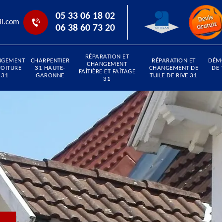
05 33 06 18 02
il.com
06 38 60 73 20
RÉPARATION ET
NGEMENT
CHARPENTIER
RÉPARATION ET
DÉM
CHANGEMENT
TOITURE
31 HAUTE-
CHANGEMENT DE
DE 
FAÎTIÈRE ET FAÎTAGE
31
GARONNE
TUILE DE RIVE 31
31