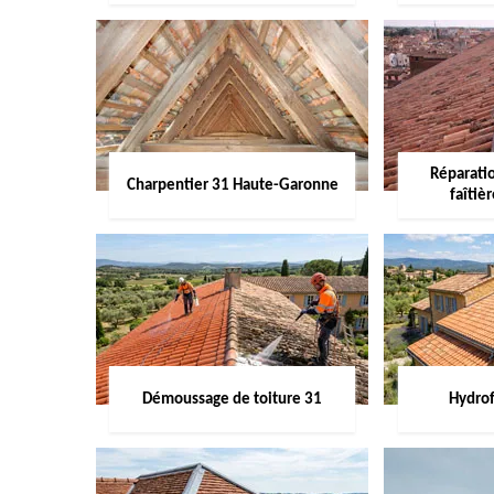
Réparati
Charpentier 31 Haute-Garonne
faîtiè
Démoussage de toiture 31
Hydrof