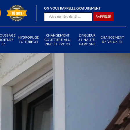
ON VOUS RAPPELLE GRATUITEMENT
OUSSAGE
CHANGEMENT
ZINGUEUR
HYDROFUGE
CHANGEMENT
TOITURE
GOUTTIÈRE ALU,
31 HAUTE-
TOITURE 31
DE VELUX 31
31
ZINC ET PVC 31
GARONNE