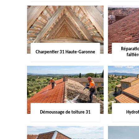
Réparati
Charpentier 31 Haute-Garonne
faîtiè
Démoussage de toiture 31
Hydrof