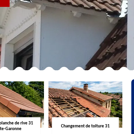
R
planche de rive 31
Changement de toiture 31
te-Garonne