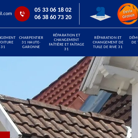
05 33 06 18 02
il.com
06 38 60 73 20
RÉPARATION ET
NGEMENT
CHARPENTIER
RÉPARATION ET
DÉM
CHANGEMENT
TOITURE
31 HAUTE-
CHANGEMENT DE
DE 
FAÎTIÈRE ET FAÎTAGE
31
GARONNE
TUILE DE RIVE 31
31