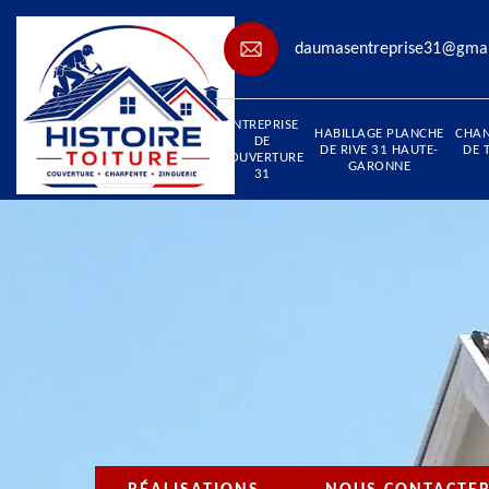
daumasentreprise31@gma
ENTREPRISE
HABILLAGE PLANCHE
CHA
DE
DE RIVE 31 HAUTE-
DE 
COUVERTURE
GARONNE
31