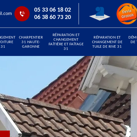
05 33 06 18 02
il.com
06 38 60 73 20
RÉPARATION ET
NGEMENT
CHARPENTIER
RÉPARATION ET
DÉM
CHANGEMENT
TOITURE
31 HAUTE-
CHANGEMENT DE
DE 
FAÎTIÈRE ET FAÎTAGE
31
GARONNE
TUILE DE RIVE 31
31