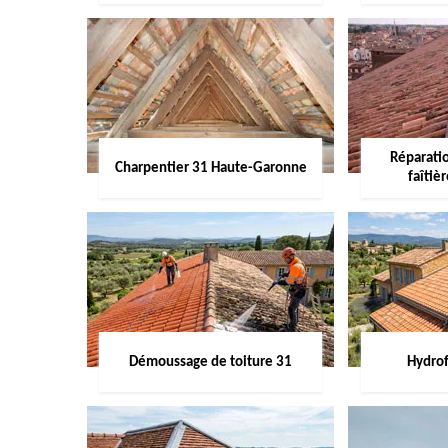
Réparati
Charpentier 31 Haute-Garonne
faîtiè
Démoussage de toiture 31
Hydrof