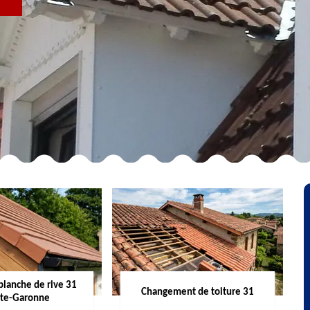
R
planche de rive 31
Changement de toiture 31
te-Garonne