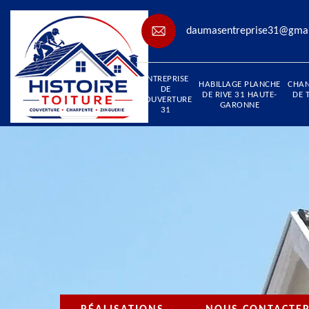
daumasentreprise31@gma
ENTREPRISE
HABILLAGE PLANCHE
CHA
DE
DE RIVE 31 HAUTE-
DE 
COUVERTURE
GARONNE
31