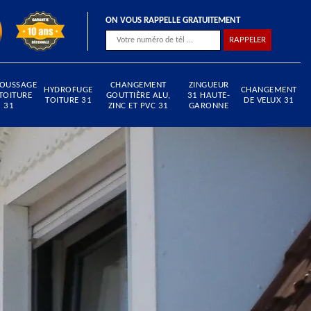
ON VOUS RAPPELLE GRATUITEMENT
OUSSAGE
CHANGEMENT
ZINGUEUR
HYDROFUGE
CHANGEMENT
TOITURE
GOUTTIÈRE ALU,
31 HAUTE-
TOITURE 31
DE VELUX 31
31
ZINC ET PVC 31
GARONNE