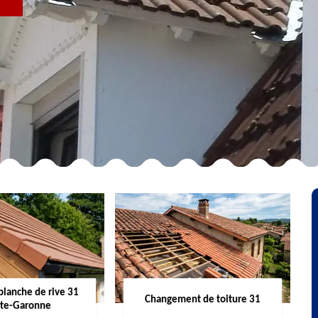
R
planche de rive 31
Changement de toiture 31
te-Garonne