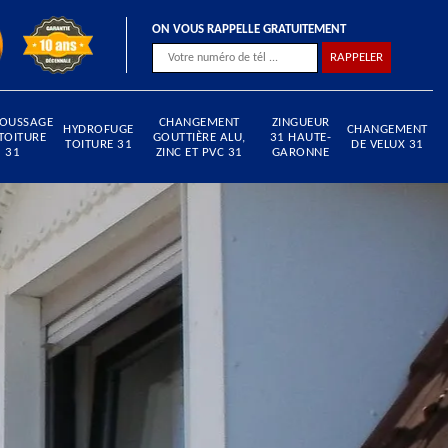
ON VOUS RAPPELLE GRATUITEMENT
OUSSAGE
CHANGEMENT
ZINGUEUR
HYDROFUGE
CHANGEMENT
TOITURE
GOUTTIÈRE ALU,
31 HAUTE-
TOITURE 31
DE VELUX 31
31
ZINC ET PVC 31
GARONNE