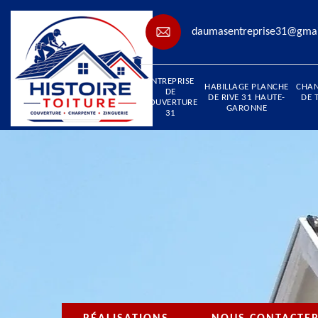
daumasentreprise31@gma
ENTREPRISE
HABILLAGE PLANCHE
CHA
DE
DE RIVE 31 HAUTE-
DE 
COUVERTURE
GARONNE
31