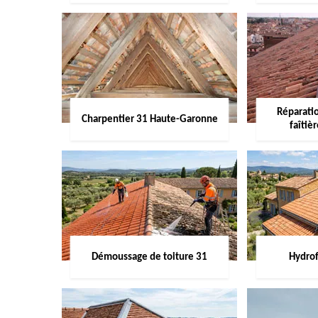
Réparati
Charpentier 31 Haute-Garonne
faîtiè
Démoussage de toiture 31
Hydrof