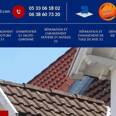
05 33 06 18 02
il.com
06 38 60 73 20
RÉPARATION ET
NGEMENT
CHARPENTIER
RÉPARATION ET
DÉM
CHANGEMENT
TOITURE
31 HAUTE-
CHANGEMENT DE
DE 
FAÎTIÈRE ET FAÎTAGE
31
GARONNE
TUILE DE RIVE 31
31