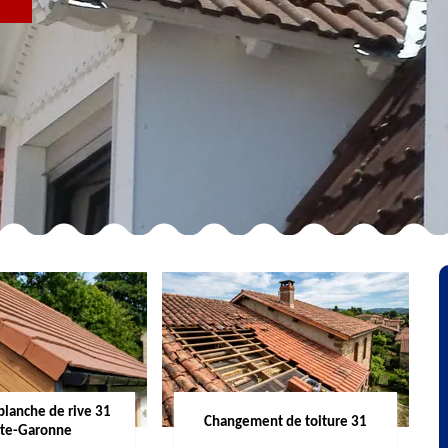
R
planche de rive 31
Changement de toiture 31
te-Garonne