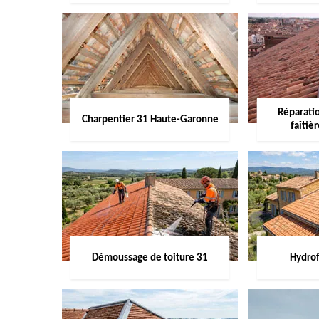
Réparati
Charpentier 31 Haute-Garonne
faîtiè
Démoussage de toiture 31
Hydrof