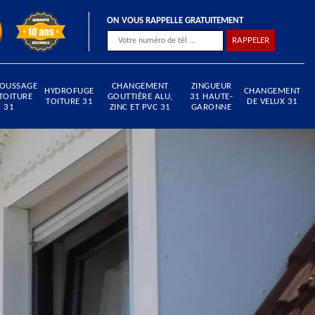
ON VOUS RAPPELLE GRATUITEMENT
OUSSAGE
CHANGEMENT
ZINGUEUR
HYDROFUGE
CHANGEMENT
TOITURE
GOUTTIÈRE ALU,
31 HAUTE-
TOITURE 31
DE VELUX 31
31
ZINC ET PVC 31
GARONNE