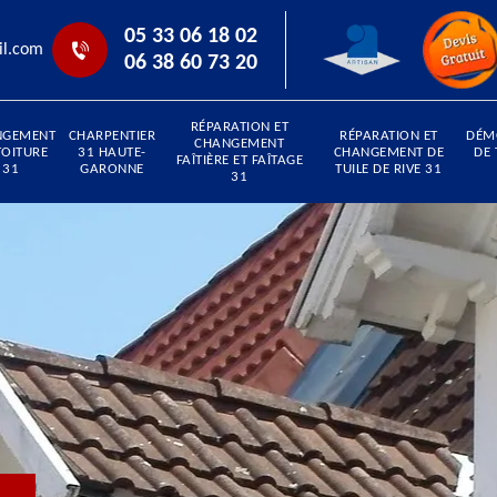
05 33 06 18 02
il.com
06 38 60 73 20
RÉPARATION ET
NGEMENT
CHARPENTIER
RÉPARATION ET
DÉM
CHANGEMENT
TOITURE
31 HAUTE-
CHANGEMENT DE
DE 
FAÎTIÈRE ET FAÎTAGE
31
GARONNE
TUILE DE RIVE 31
31