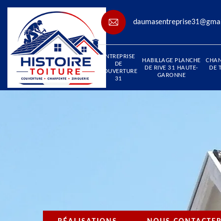
daumasentreprise31@gma
ENTREPRISE
HABILLAGE PLANCHE
CHA
DE
DE RIVE 31 HAUTE-
DE 
COUVERTURE
GARONNE
31