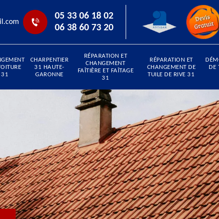
05 33 06 18 02
il.com
06 38 60 73 20
RÉPARATION ET
NGEMENT
CHARPENTIER
RÉPARATION ET
DÉM
CHANGEMENT
TOITURE
31 HAUTE-
CHANGEMENT DE
DE 
FAÎTIÈRE ET FAÎTAGE
31
GARONNE
TUILE DE RIVE 31
31