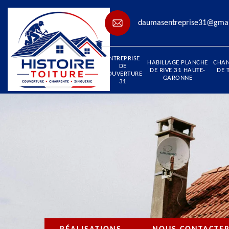
daumasentreprise31@gma
ENTREPRISE
HABILLAGE PLANCHE
CHA
DE
DE RIVE 31 HAUTE-
DE 
COUVERTURE
GARONNE
31