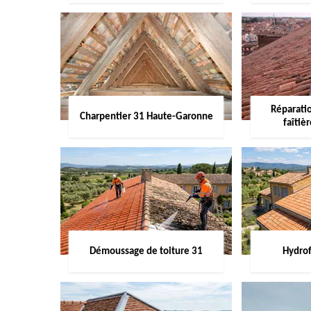
Réparati
Charpentier 31 Haute-Garonne
faîtiè
Démoussage de toiture 31
Hydrof