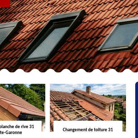
R
planche de rive 31
Changement de toiture 31
te-Garonne