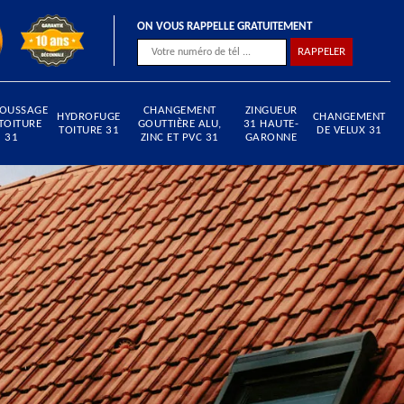
ON VOUS RAPPELLE GRATUITEMENT
OUSSAGE
CHANGEMENT
ZINGUEUR
HYDROFUGE
CHANGEMENT
TOITURE
GOUTTIÈRE ALU,
31 HAUTE-
TOITURE 31
DE VELUX 31
31
ZINC ET PVC 31
GARONNE