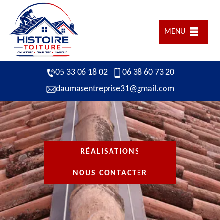
MENU
05 33 06 18 02
06 38 60 73 20
daumasentreprise31@gmail.com
RÉALISATIONS
NOUS CONTACTER