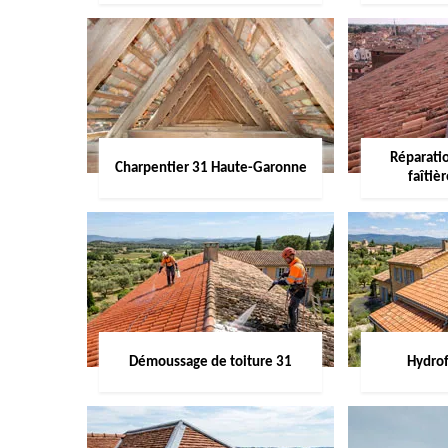
Réparati
Charpentier 31 Haute-Garonne
faîtiè
Démoussage de toiture 31
Hydrof