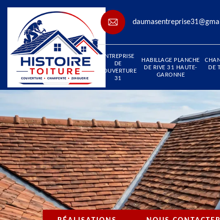
daumasentreprise31@gma
ENTREPRISE
HABILLAGE PLANCHE
CHA
DE
DE RIVE 31 HAUTE-
DE 
COUVERTURE
GARONNE
31