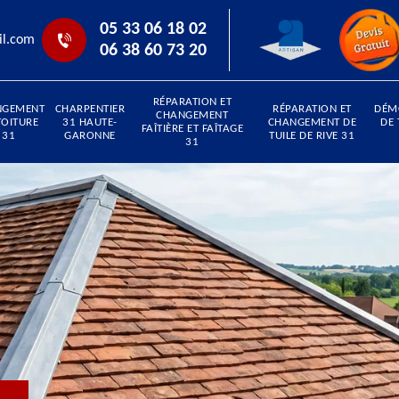
05 33 06 18 02
il.com
06 38 60 73 20
RÉPARATION ET
NGEMENT
CHARPENTIER
RÉPARATION ET
DÉM
CHANGEMENT
TOITURE
31 HAUTE-
CHANGEMENT DE
DE 
FAÎTIÈRE ET FAÎTAGE
31
GARONNE
TUILE DE RIVE 31
31