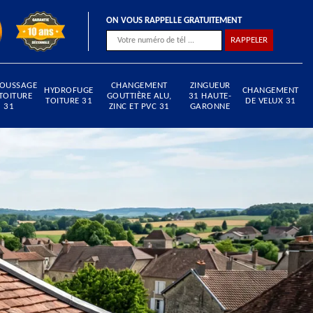
ON VOUS RAPPELLE GRATUITEMENT
OUSSAGE
CHANGEMENT
ZINGUEUR
HYDROFUGE
CHANGEMENT
TOITURE
GOUTTIÈRE ALU,
31 HAUTE-
TOITURE 31
DE VELUX 31
31
ZINC ET PVC 31
GARONNE