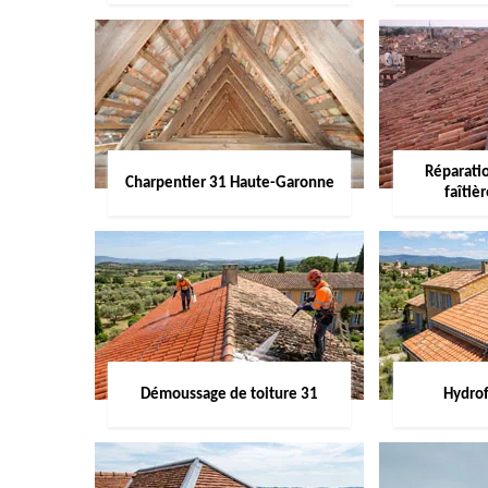
Réparati
Charpentier 31 Haute-Garonne
faîtiè
Démoussage de toiture 31
Hydrof