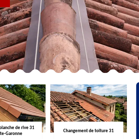
R
planche de rive 31
Changement de toiture 31
te-Garonne