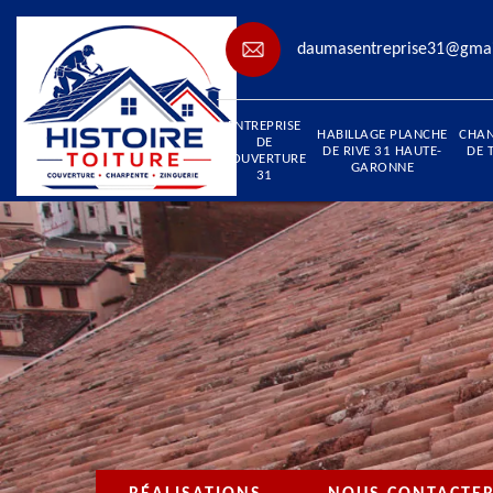
daumasentreprise31@gma
ENTREPRISE
HABILLAGE PLANCHE
CHA
DE
DE RIVE 31 HAUTE-
DE 
COUVERTURE
GARONNE
31