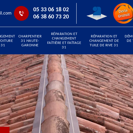
05 33 06 18 02
il.com
06 38 60 73 20
RÉPARATION ET
NGEMENT
CHARPENTIER
RÉPARATION ET
DÉM
CHANGEMENT
TOITURE
31 HAUTE-
CHANGEMENT DE
DE 
FAÎTIÈRE ET FAÎTAGE
31
GARONNE
TUILE DE RIVE 31
31