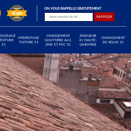
ON VOUS RAPPELLE GRATUITEMENT
OUSSAGE
CHANGEMENT
ZINGUEUR
HYDROFUGE
CHANGEMENT
TOITURE
GOUTTIÈRE ALU,
31 HAUTE-
TOITURE 31
DE VELUX 31
31
ZINC ET PVC 31
GARONNE