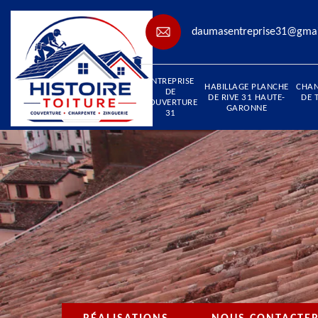
daumasentreprise31@gma
ENTREPRISE
HABILLAGE PLANCHE
CHA
DE
DE RIVE 31 HAUTE-
DE 
COUVERTURE
GARONNE
31