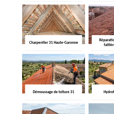
Réparati
Charpentier 31 Haute-Garonne
faîtiè
Démoussage de toiture 31
Hydrof