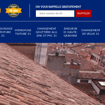
ON VOUS RAPPELLE GRATUITEMENT
OUSSAGE
CHANGEMENT
ZINGUEUR
HYDROFUGE
CHANGEMENT
TOITURE
GOUTTIÈRE ALU,
31 HAUTE-
TOITURE 31
DE VELUX 31
31
ZINC ET PVC 31
GARONNE