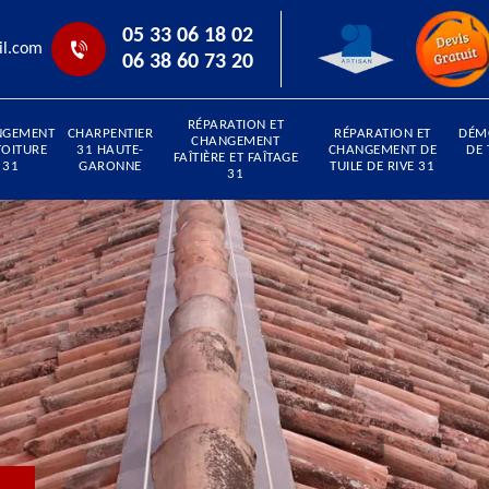
05 33 06 18 02
il.com
06 38 60 73 20
RÉPARATION ET
NGEMENT
CHARPENTIER
RÉPARATION ET
DÉM
CHANGEMENT
TOITURE
31 HAUTE-
CHANGEMENT DE
DE 
FAÎTIÈRE ET FAÎTAGE
31
GARONNE
TUILE DE RIVE 31
31