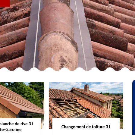
R
planche de rive 31
Changement de toiture 31
te-Garonne