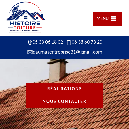
MENU
05 33 06 18 02
06 38 60 73 20
daumasentreprise31@gmail.com
RÉALISATIONS
NOUS CONTACTER