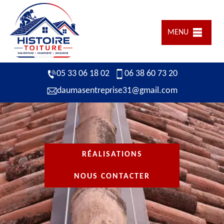
MENU
05 33 06 18 02
06 38 60 73 20
daumasentreprise31@gmail.com
RÉALISATIONS
NOUS CONTACTER