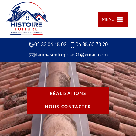
MENU
05 33 06 18 02
06 38 60 73 20
daumasentreprise31@gmail.com
RÉALISATIONS
NOUS CONTACTER