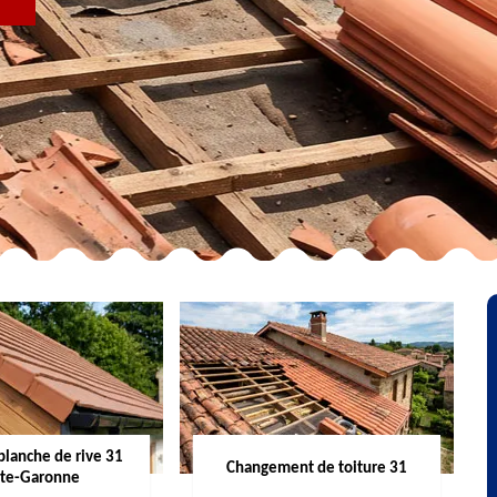
R
planche de rive 31
Changement de toiture 31
te-Garonne