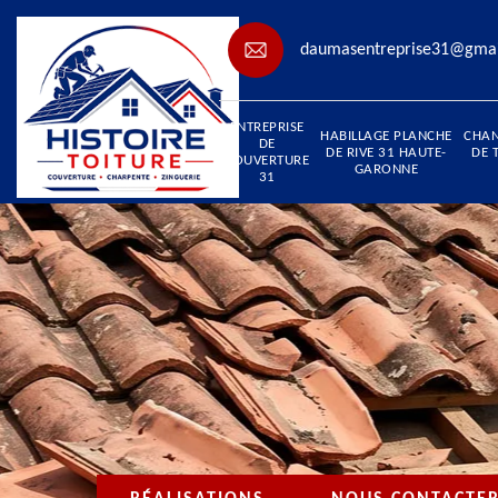
daumasentreprise31@gma
ENTREPRISE
HABILLAGE PLANCHE
CHA
DE
DE RIVE 31 HAUTE-
DE 
COUVERTURE
GARONNE
31