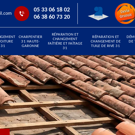
05 33 06 18 02
il.com
06 38 60 73 20
RÉPARATION ET
NGEMENT
CHARPENTIER
RÉPARATION ET
DÉM
CHANGEMENT
TOITURE
31 HAUTE-
CHANGEMENT DE
DE 
FAÎTIÈRE ET FAÎTAGE
31
GARONNE
TUILE DE RIVE 31
31