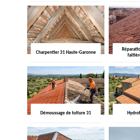
Réparati
Charpentier 31 Haute-Garonne
faîtiè
Démoussage de toiture 31
Hydrof