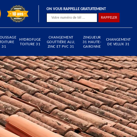
ON VOUS RAPPELLE GRATUITEMENT
OUSSAGE
CHANGEMENT
ZINGUEUR
HYDROFUGE
CHANGEMENT
TOITURE
GOUTTIÈRE ALU,
31 HAUTE-
TOITURE 31
DE VELUX 31
31
ZINC ET PVC 31
GARONNE