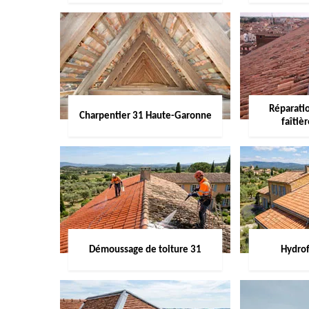
Réparati
Charpentier 31 Haute-Garonne
faîtiè
Démoussage de toiture 31
Hydrof