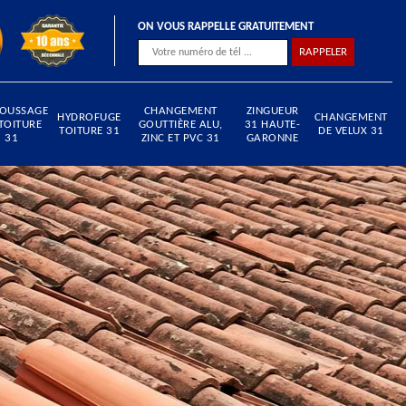
ON VOUS RAPPELLE GRATUITEMENT
OUSSAGE
CHANGEMENT
ZINGUEUR
HYDROFUGE
CHANGEMENT
TOITURE
GOUTTIÈRE ALU,
31 HAUTE-
TOITURE 31
DE VELUX 31
31
ZINC ET PVC 31
GARONNE