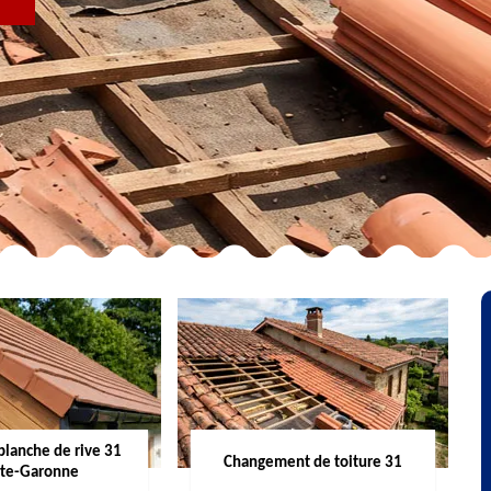
R
planche de rive 31
Changement de toiture 31
te-Garonne