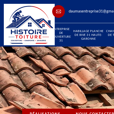
daumasentreprise31@gma
ENTREPRISE
HABILLAGE PLANCHE
CHA
DE
DE RIVE 31 HAUTE-
DE 
COUVERTURE
GARONNE
31