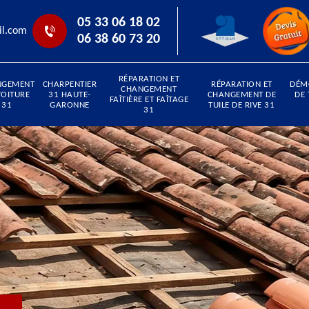
05 33 06 18 02
il.com
06 38 60 73 20
RÉPARATION ET
NGEMENT
CHARPENTIER
RÉPARATION ET
DÉM
CHANGEMENT
TOITURE
31 HAUTE-
CHANGEMENT DE
DE 
FAÎTIÈRE ET FAÎTAGE
31
GARONNE
TUILE DE RIVE 31
31