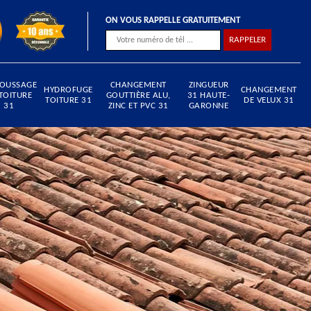
ON VOUS RAPPELLE GRATUITEMENT
OUSSAGE
CHANGEMENT
ZINGUEUR
HYDROFUGE
CHANGEMENT
TOITURE
GOUTTIÈRE ALU,
31 HAUTE-
TOITURE 31
DE VELUX 31
31
ZINC ET PVC 31
GARONNE