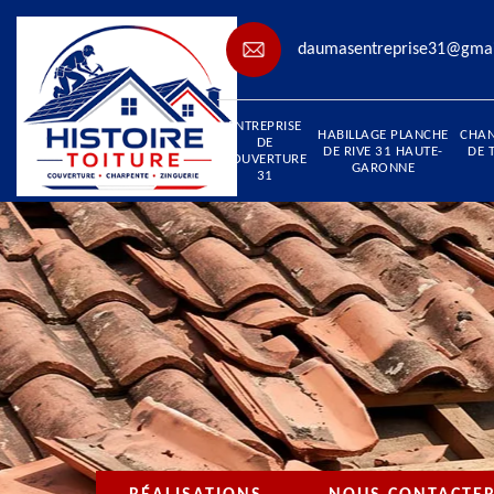
daumasentreprise31@gma
ENTREPRISE
HABILLAGE PLANCHE
CHA
DE
DE RIVE 31 HAUTE-
DE 
COUVERTURE
GARONNE
31