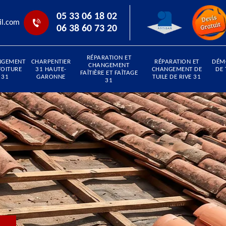
05 33 06 18 02
il.com
06 38 60 73 20
RÉPARATION ET
NGEMENT
CHARPENTIER
RÉPARATION ET
DÉM
CHANGEMENT
TOITURE
31 HAUTE-
CHANGEMENT DE
DE 
FAÎTIÈRE ET FAÎTAGE
31
GARONNE
TUILE DE RIVE 31
31