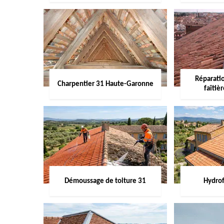
Réparati
Charpentier 31 Haute-Garonne
faîtiè
Démoussage de toiture 31
Hydrof