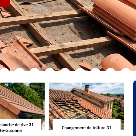
R
planche de rive 31
Changement de toiture 31
te-Garonne