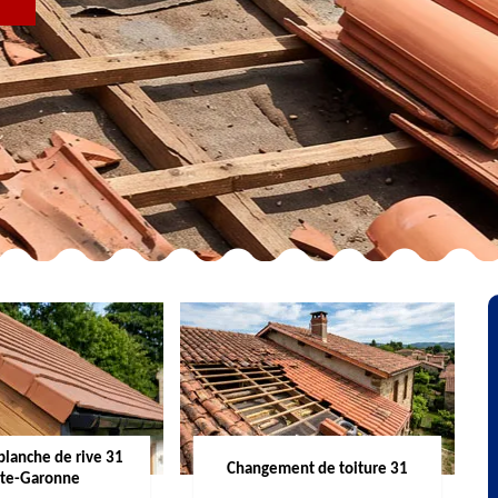
R
planche de rive 31
Changement de toiture 31
te-Garonne