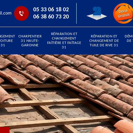
05 33 06 18 02
il.com
06 38 60 73 20
RÉPARATION ET
NGEMENT
CHARPENTIER
RÉPARATION ET
DÉM
CHANGEMENT
TOITURE
31 HAUTE-
CHANGEMENT DE
DE 
FAÎTIÈRE ET FAÎTAGE
31
GARONNE
TUILE DE RIVE 31
31