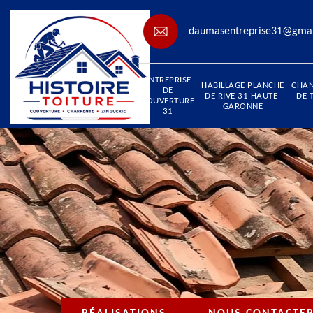
daumasentreprise31@gma
ENTREPRISE
HABILLAGE PLANCHE
CHA
DE
DE RIVE 31 HAUTE-
DE 
COUVERTURE
GARONNE
31