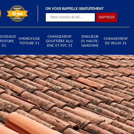
ON VOUS RAPPELLE GRATUITEMENT
OUSSAGE
CHANGEMENT
ZINGUEUR
HYDROFUGE
CHANGEMENT
TOITURE
GOUTTIÈRE ALU,
31 HAUTE-
TOITURE 31
DE VELUX 31
31
ZINC ET PVC 31
GARONNE