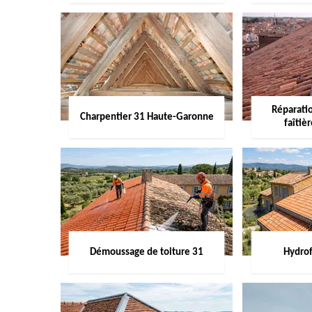
Réparati
Charpentier 31 Haute-Garonne
faîtiè
Démoussage de toiture 31
Hydrof