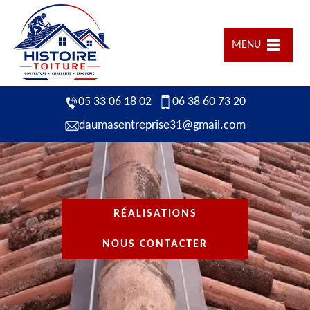
MENU
05 33 06 18 02
06 38 60 73 20
daumasentreprise31@gmail.com
RÉALISATIONS
NOUS CONTACTER