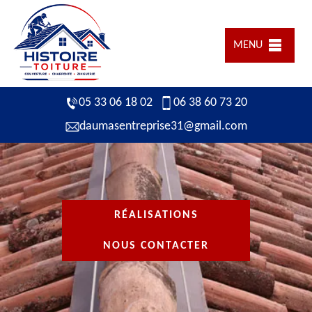
MENU
05 33 06 18 02
06 38 60 73 20
daumasentreprise31@gmail.com
RÉALISATIONS
NOUS CONTACTER