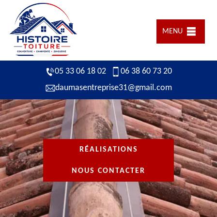
MENU
05 33 06 18 02
06 38 60 73 20
daumasentreprise31@gmail.com
RÉALISATIONS
NOUS CONTACTER