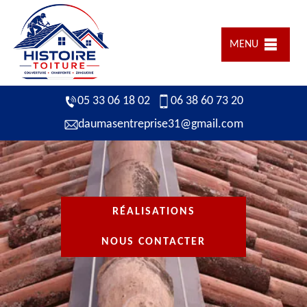
MENU
05 33 06 18 02
06 38 60 73 20
daumasentreprise31@gmail.com
RÉALISATIONS
NOUS CONTACTER