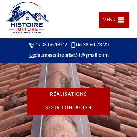
MENU
05 33 06 18 02
06 38 60 73 20
daumasentreprise31@gmail.com
RÉALISATIONS
NOUS CONTACTER