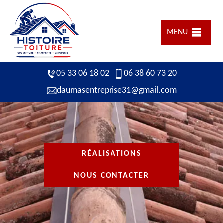
MENU
05 33 06 18 02
06 38 60 73 20
daumasentreprise31@gmail.com
RÉALISATIONS
NOUS CONTACTER