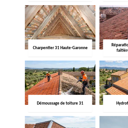
Réparati
Charpentier 31 Haute-Garonne
faîtiè
Démoussage de toiture 31
Hydrof