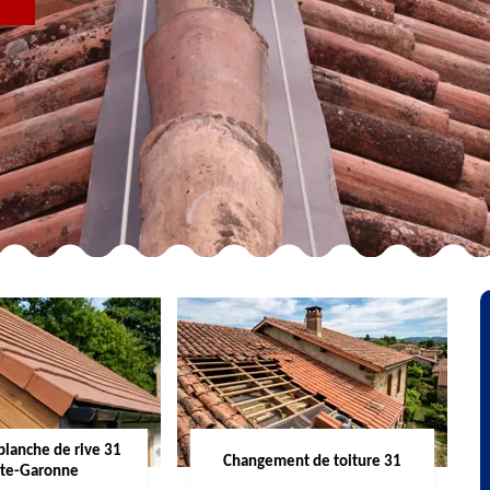
R
planche de rive 31
Changement de toiture 31
te-Garonne