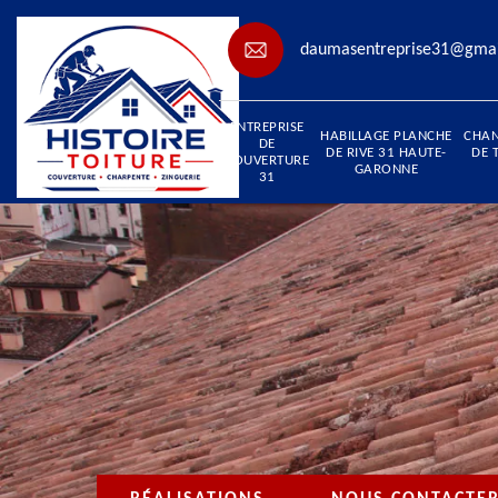
daumasentreprise31@gma
ENTREPRISE
HABILLAGE PLANCHE
CHA
DE
DE RIVE 31 HAUTE-
DE 
COUVERTURE
GARONNE
31