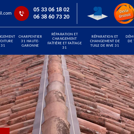
05 33 06 18 02
il.com
06 38 60 73 20
RÉPARATION ET
NGEMENT
CHARPENTIER
RÉPARATION ET
DÉM
CHANGEMENT
TOITURE
31 HAUTE-
CHANGEMENT DE
DE 
FAÎTIÈRE ET FAÎTAGE
31
GARONNE
TUILE DE RIVE 31
31