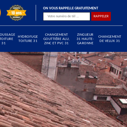
ON VOUS RAPPELLE GRATUITEMENT
OUSSAGE
CHANGEMENT
ZINGUEUR
HYDROFUGE
CHANGEMENT
TOITURE
GOUTTIÈRE ALU,
31 HAUTE-
TOITURE 31
DE VELUX 31
31
ZINC ET PVC 31
GARONNE