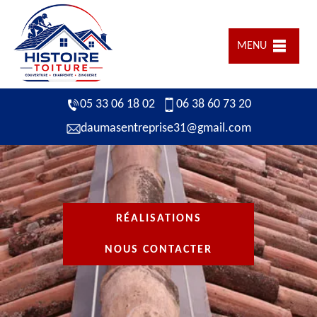
MENU
05 33 06 18 02
06 38 60 73 20
daumasentreprise31@gmail.com
RÉALISATIONS
NOUS CONTACTER