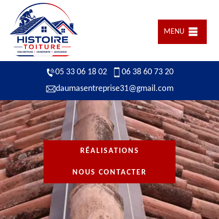
MENU
05 33 06 18 02
06 38 60 73 20
daumasentreprise31@gmail.com
RÉALISATIONS
NOUS CONTACTER