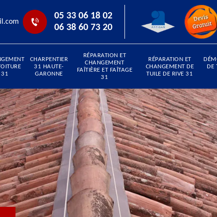
05 33 06 18 02
il.com
06 38 60 73 20
RÉPARATION ET
NGEMENT
CHARPENTIER
RÉPARATION ET
DÉM
CHANGEMENT
TOITURE
31 HAUTE-
CHANGEMENT DE
DE 
FAÎTIÈRE ET FAÎTAGE
31
GARONNE
TUILE DE RIVE 31
31