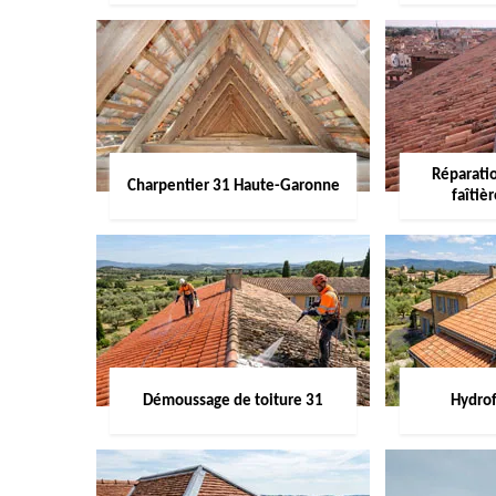
Réparati
Charpentier 31 Haute-Garonne
faîtiè
Démoussage de toiture 31
Hydrof