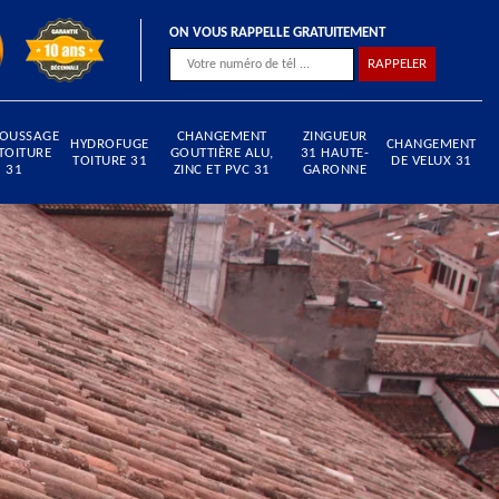
ON VOUS RAPPELLE GRATUITEMENT
OUSSAGE
CHANGEMENT
ZINGUEUR
HYDROFUGE
CHANGEMENT
TOITURE
GOUTTIÈRE ALU,
31 HAUTE-
TOITURE 31
DE VELUX 31
31
ZINC ET PVC 31
GARONNE