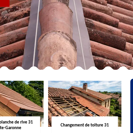
R
planche de rive 31
Changement de toiture 31
te-Garonne