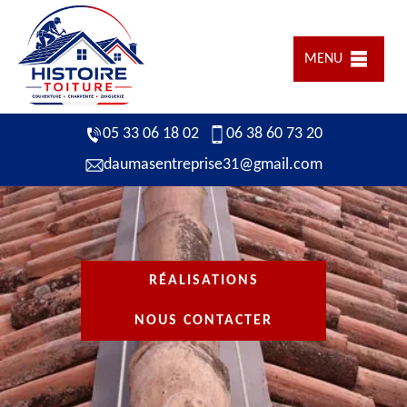
MENU
05 33 06 18 02
06 38 60 73 20
daumasentreprise31@gmail.com
RÉALISATIONS
NOUS CONTACTER