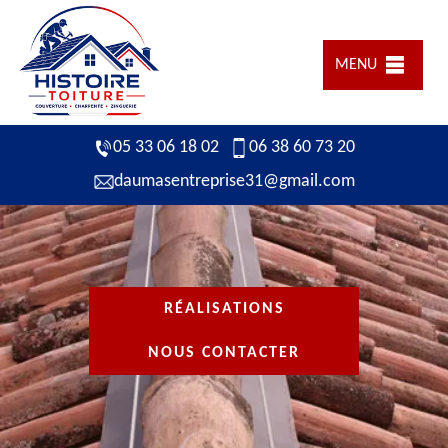
MENU
05 33 06 18 02
06 38 60 73 20
daumasentreprise31@gmail.com
RÉALISATIONS
NOUS CONTACTER