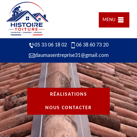
MENU
05 33 06 18 02
06 38 60 73 20
daumasentreprise31@gmail.com
RÉALISATIONS
NOUS CONTACTER