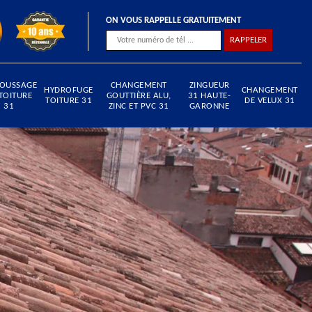
ON VOUS RAPPELLE GRATUITEMENT
OUSSAGE
CHANGEMENT
ZINGUEUR
HYDROFUGE
CHANGEMENT
TOITURE
GOUTTIÈRE ALU,
31 HAUTE-
TOITURE 31
DE VELUX 31
31
ZINC ET PVC 31
GARONNE