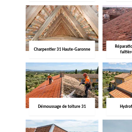
Réparati
Charpentier 31 Haute-Garonne
faîtiè
Démoussage de toiture 31
Hydrof