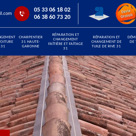
05 33 06 18 02
il.com
06 38 60 73 20
RÉPARATION ET
NGEMENT
CHARPENTIER
RÉPARATION ET
DÉM
CHANGEMENT
TOITURE
31 HAUTE-
CHANGEMENT DE
DE 
FAÎTIÈRE ET FAÎTAGE
31
GARONNE
TUILE DE RIVE 31
31