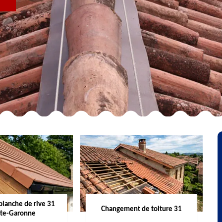
R
planche de rive 31
Changement de toiture 31
te-Garonne