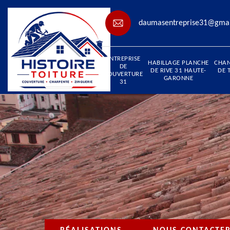
daumasentreprise31@gma
ENTREPRISE
HABILLAGE PLANCHE
CHA
DE
DE RIVE 31 HAUTE-
DE 
COUVERTURE
GARONNE
31