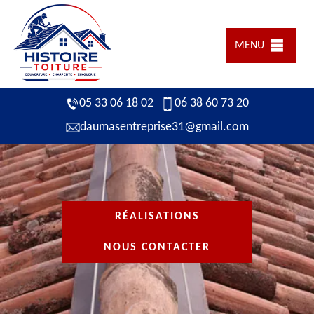
MENU
05 33 06 18 02
06 38 60 73 20
daumasentreprise31@gmail.com
RÉALISATIONS
NOUS CONTACTER