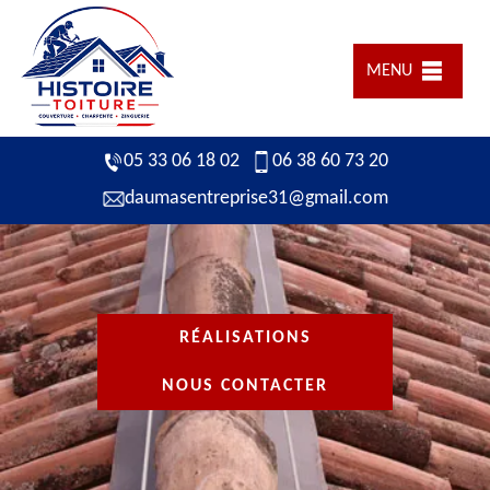
MENU
05 33 06 18 02
06 38 60 73 20
daumasentreprise31@gmail.com
RÉALISATIONS
NOUS CONTACTER