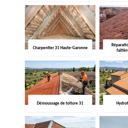
Réparati
Charpentier 31 Haute-Garonne
faîtiè
Démoussage de toiture 31
Hydrof