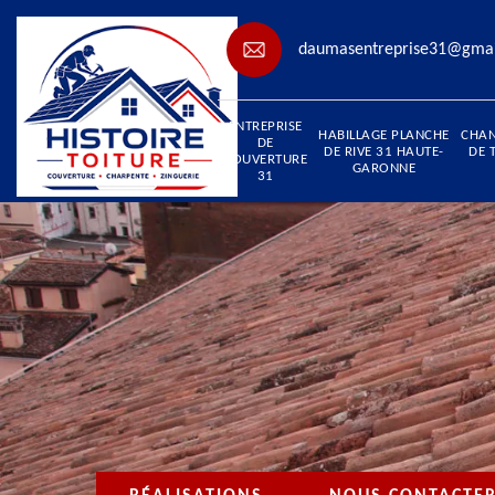
daumasentreprise31@gma
ENTREPRISE
HABILLAGE PLANCHE
CHA
DE
DE RIVE 31 HAUTE-
DE 
COUVERTURE
GARONNE
31