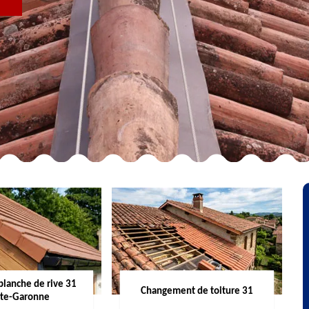
R
planche de rive 31
Changement de toiture 31
te-Garonne