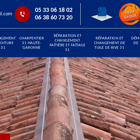
05 33 06 18 02
il.com
06 38 60 73 20
RÉPARATION ET
NGEMENT
CHARPENTIER
RÉPARATION ET
DÉM
CHANGEMENT
TOITURE
31 HAUTE-
CHANGEMENT DE
DE 
FAÎTIÈRE ET FAÎTAGE
31
GARONNE
TUILE DE RIVE 31
31