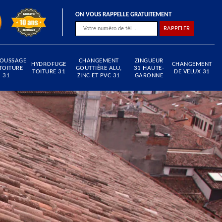
ON VOUS RAPPELLE GRATUITEMENT
OUSSAGE
CHANGEMENT
ZINGUEUR
HYDROFUGE
CHANGEMENT
TOITURE
GOUTTIÈRE ALU,
31 HAUTE-
TOITURE 31
DE VELUX 31
31
ZINC ET PVC 31
GARONNE