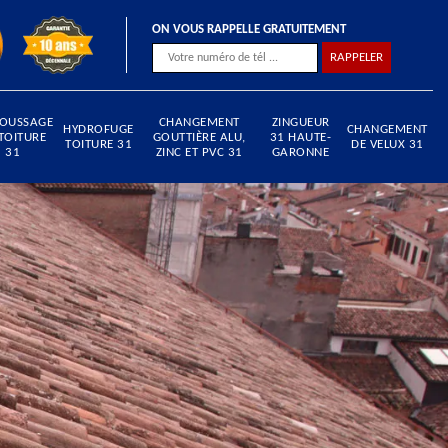
ON VOUS RAPPELLE GRATUITEMENT
OUSSAGE
CHANGEMENT
ZINGUEUR
HYDROFUGE
CHANGEMENT
TOITURE
GOUTTIÈRE ALU,
31 HAUTE-
TOITURE 31
DE VELUX 31
31
ZINC ET PVC 31
GARONNE