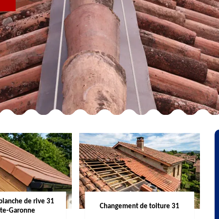
R
planche de rive 31
Changement de toiture 31
te-Garonne