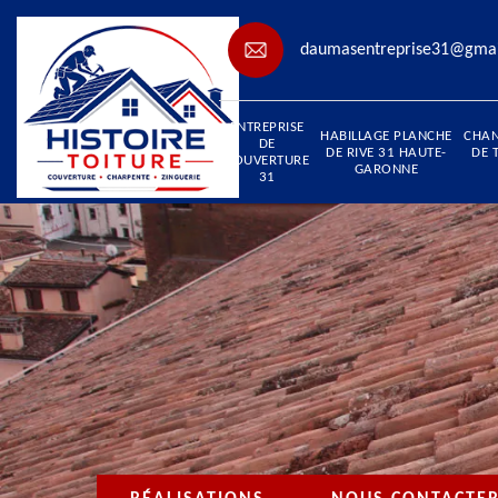
daumasentreprise31@gma
ENTREPRISE
HABILLAGE PLANCHE
CHA
DE
DE RIVE 31 HAUTE-
DE 
COUVERTURE
GARONNE
31