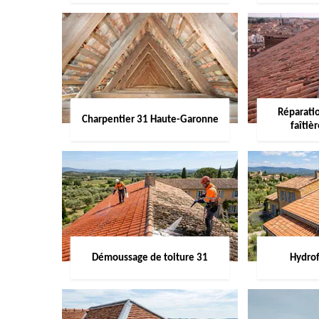
Réparati
Charpentier 31 Haute-Garonne
faîtiè
Démoussage de toiture 31
Hydrof