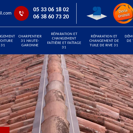
05 33 06 18 02
il.com
06 38 60 73 20
RÉPARATION ET
NGEMENT
CHARPENTIER
RÉPARATION ET
DÉM
CHANGEMENT
TOITURE
31 HAUTE-
CHANGEMENT DE
DE 
FAÎTIÈRE ET FAÎTAGE
31
GARONNE
TUILE DE RIVE 31
31