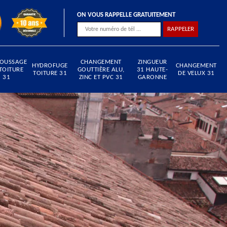
ON VOUS RAPPELLE GRATUITEMENT
OUSSAGE
CHANGEMENT
ZINGUEUR
HYDROFUGE
CHANGEMENT
TOITURE
GOUTTIÈRE ALU,
31 HAUTE-
TOITURE 31
DE VELUX 31
31
ZINC ET PVC 31
GARONNE