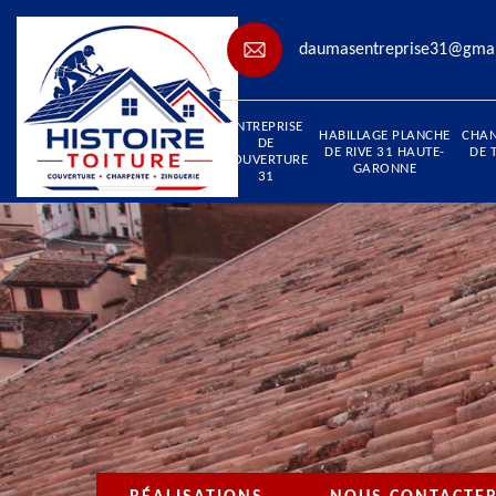
daumasentreprise31@gma
ENTREPRISE
HABILLAGE PLANCHE
CHA
DE
DE RIVE 31 HAUTE-
DE 
COUVERTURE
GARONNE
31