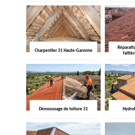
Réparati
Charpentier 31 Haute-Garonne
faîtiè
Démoussage de toiture 31
Hydrof