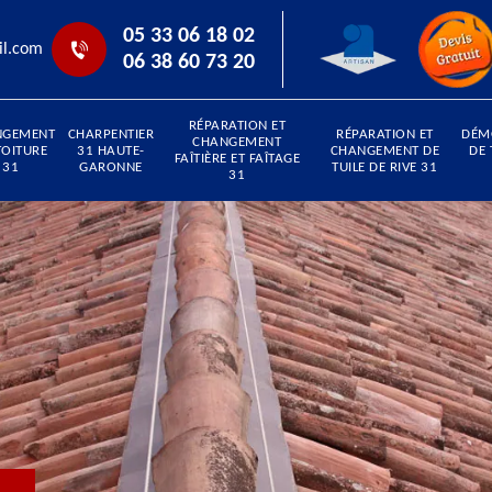
05 33 06 18 02
il.com
06 38 60 73 20
RÉPARATION ET
NGEMENT
CHARPENTIER
RÉPARATION ET
DÉM
CHANGEMENT
TOITURE
31 HAUTE-
CHANGEMENT DE
DE 
FAÎTIÈRE ET FAÎTAGE
31
GARONNE
TUILE DE RIVE 31
31