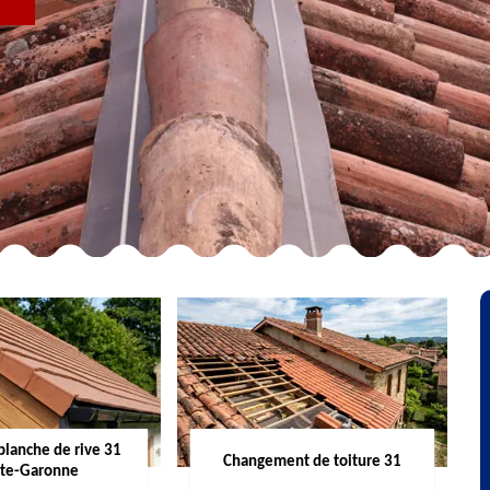
R
planche de rive 31
Changement de toiture 31
te-Garonne