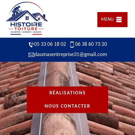
MENU
05 33 06 18 02
06 38 60 73 20
daumasentreprise31@gmail.com
RÉALISATIONS
NOUS CONTACTER