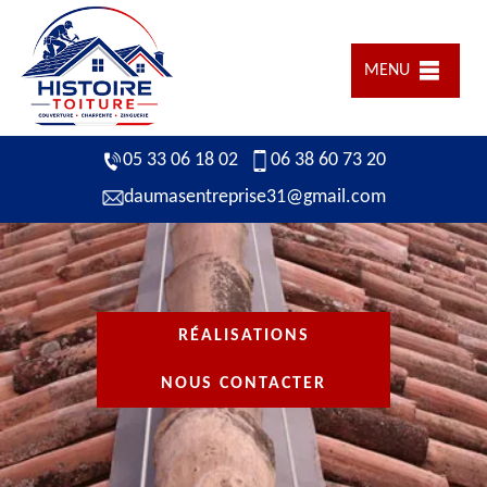
MENU
05 33 06 18 02
06 38 60 73 20
daumasentreprise31@gmail.com
RÉALISATIONS
NOUS CONTACTER