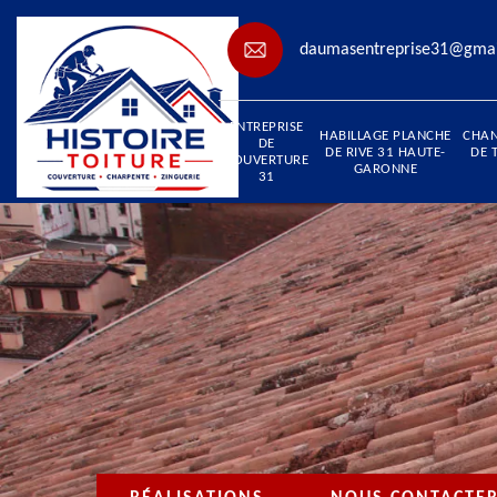
daumasentreprise31@gma
ENTREPRISE
HABILLAGE PLANCHE
CHA
DE
DE RIVE 31 HAUTE-
DE 
COUVERTURE
GARONNE
31