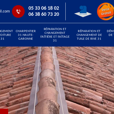
05 33 06 18 02
il.com
06 38 60 73 20
RÉPARATION ET
NGEMENT
CHARPENTIER
RÉPARATION ET
DÉM
CHANGEMENT
TOITURE
31 HAUTE-
CHANGEMENT DE
DE 
FAÎTIÈRE ET FAÎTAGE
31
GARONNE
TUILE DE RIVE 31
31