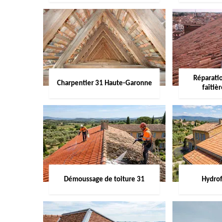
Réparati
Charpentier 31 Haute-Garonne
faîtiè
Démoussage de toiture 31
Hydrof