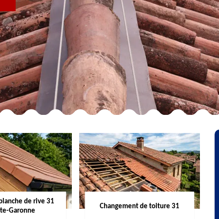
R
planche de rive 31
Changement de toiture 31
te-Garonne