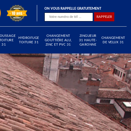
ON VOUS RAPPELLE GRATUITEMENT
OUSSAGE
CHANGEMENT
ZINGUEUR
HYDROFUGE
CHANGEMENT
TOITURE
GOUTTIÈRE ALU,
31 HAUTE-
TOITURE 31
DE VELUX 31
31
ZINC ET PVC 31
GARONNE