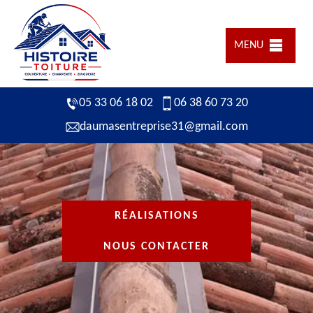
MENU
05 33 06 18 02
06 38 60 73 20
daumasentreprise31@gmail.com
RÉALISATIONS
NOUS CONTACTER