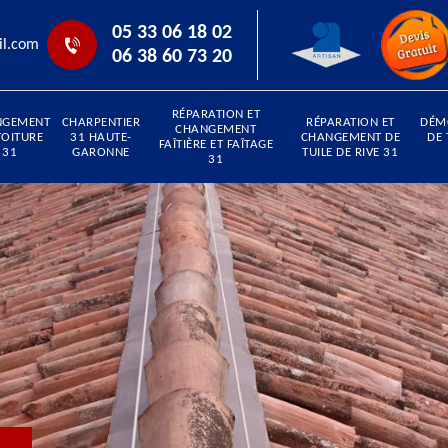
05 33 06 18 02
il.com
06 38 60 73 20
RÉPARATION ET
NGEMENT
CHARPENTIER
RÉPARATION ET
DÉM
CHANGEMENT
TOITURE
31 HAUTE-
CHANGEMENT DE
DE 
FAÎTIÈRE ET FAÎTAGE
31
GARONNE
TUILE DE RIVE 31
31