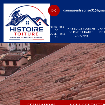
daumasentreprise31@gma
ENTREPRISE
HABILLAGE PLANCHE
CHA
DE
DE RIVE 31 HAUTE-
DE 
COUVERTURE
GARONNE
31