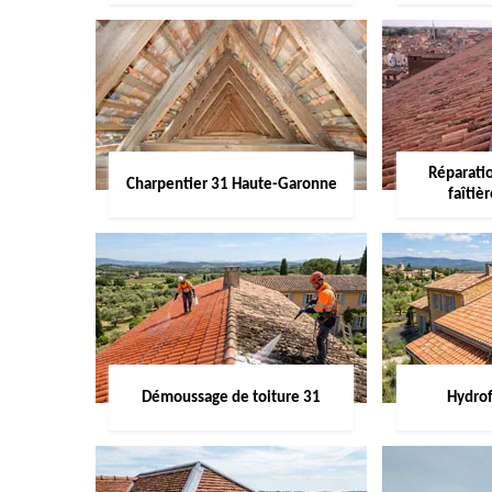
Réparati
Charpentier 31 Haute-Garonne
faîtiè
Démoussage de toiture 31
Hydrof