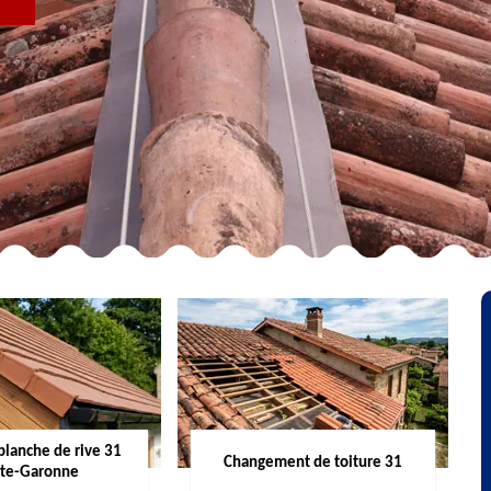
R
planche de rive 31
Changement de toiture 31
te-Garonne