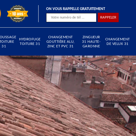
ON VOUS RAPPELLE GRATUITEMENT
OUSSAGE
CHANGEMENT
ZINGUEUR
HYDROFUGE
CHANGEMENT
TOITURE
GOUTTIÈRE ALU,
31 HAUTE-
TOITURE 31
DE VELUX 31
31
ZINC ET PVC 31
GARONNE