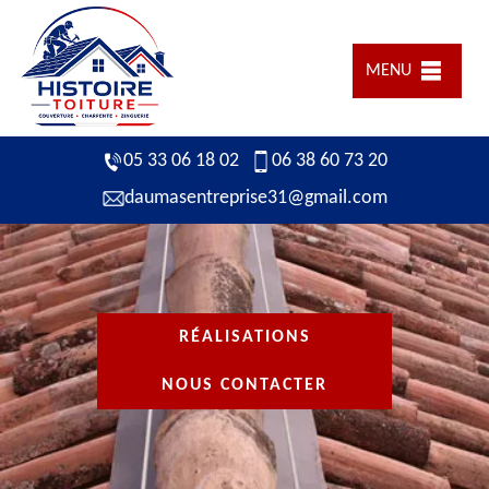
MENU
05 33 06 18 02
06 38 60 73 20
daumasentreprise31@gmail.com
RÉALISATIONS
NOUS CONTACTER