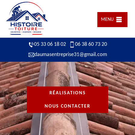
MENU
05 33 06 18 02
06 38 60 73 20
daumasentreprise31@gmail.com
RÉALISATIONS
NOUS CONTACTER