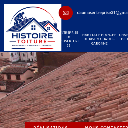
daumasentreprise31@gma
ENTREPRISE
HABILLAGE PLANCHE
CHA
DE
DE RIVE 31 HAUTE-
DE 
COUVERTURE
GARONNE
31