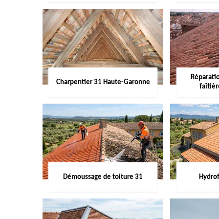
Réparati
Charpentier 31 Haute-Garonne
faîtiè
Démoussage de toiture 31
Hydrof