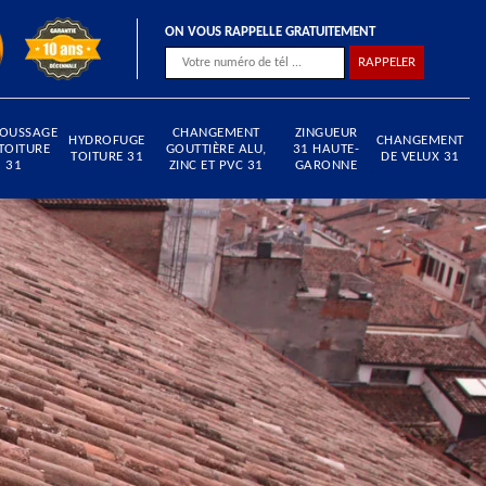
ON VOUS RAPPELLE GRATUITEMENT
OUSSAGE
CHANGEMENT
ZINGUEUR
HYDROFUGE
CHANGEMENT
TOITURE
GOUTTIÈRE ALU,
31 HAUTE-
TOITURE 31
DE VELUX 31
31
ZINC ET PVC 31
GARONNE