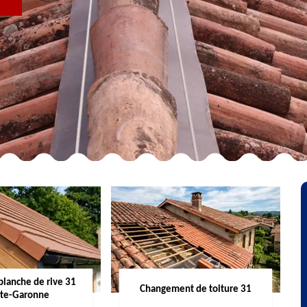
R
planche de rive 31
Changement de toiture 31
te-Garonne