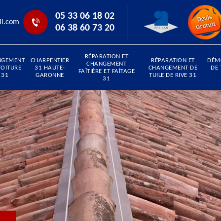
05 33 06 18 02
il.com
06 38 60 73 20
RÉPARATION ET
NGEMENT
CHARPENTIER
RÉPARATION ET
DÉM
CHANGEMENT
TOITURE
31 HAUTE-
CHANGEMENT DE
DE 
FAÎTIÈRE ET FAÎTAGE
31
GARONNE
TUILE DE RIVE 31
31