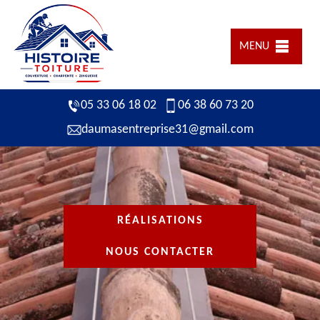
MENU
05 33 06 18 02
06 38 60 73 20
daumasentreprise31@gmail.com
RÉALISATIONS
NOUS CONTACTER