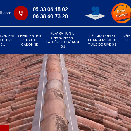
05 33 06 18 02
il.com
06 38 60 73 20
RÉPARATION ET
NGEMENT
CHARPENTIER
RÉPARATION ET
DÉM
CHANGEMENT
TOITURE
31 HAUTE-
CHANGEMENT DE
DE 
FAÎTIÈRE ET FAÎTAGE
31
GARONNE
TUILE DE RIVE 31
31