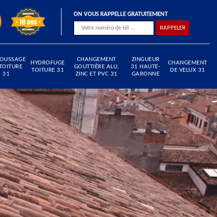
ON VOUS RAPPELLE GRATUITEMENT
OUSSAGE
CHANGEMENT
ZINGUEUR
HYDROFUGE
CHANGEMENT
TOITURE
GOUTTIÈRE ALU,
31 HAUTE-
TOITURE 31
DE VELUX 31
31
ZINC ET PVC 31
GARONNE