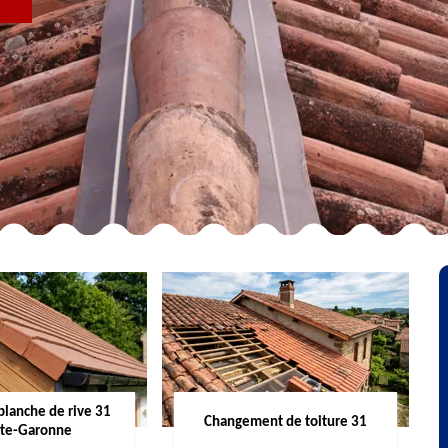
R
planche de rive 31
Changement de toiture 31
te-Garonne