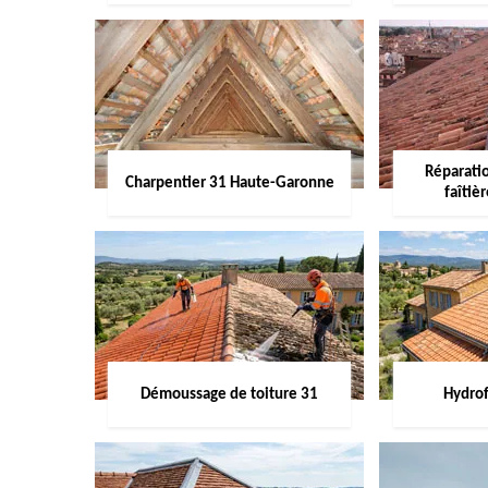
Réparati
Charpentier 31 Haute-Garonne
faîtiè
Démoussage de toiture 31
Hydrof