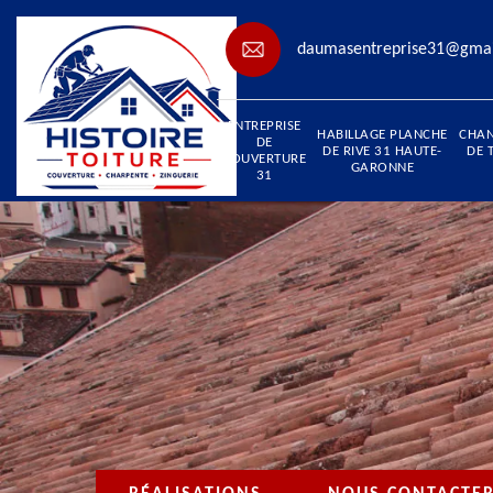
daumasentreprise31@gma
ENTREPRISE
HABILLAGE PLANCHE
CHA
DE
DE RIVE 31 HAUTE-
DE 
COUVERTURE
GARONNE
31