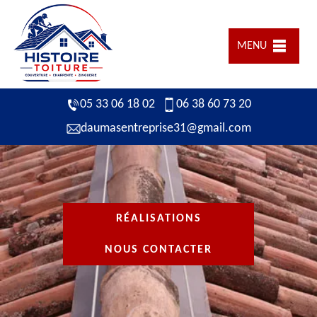
MENU
05 33 06 18 02
06 38 60 73 20
daumasentreprise31@gmail.com
RÉALISATIONS
NOUS CONTACTER