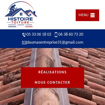
MENU
05 33 06 18 02
06 38 60 73 20
daumasentreprise31@gmail.com
RÉALISATIONS
NOUS CONTACTER